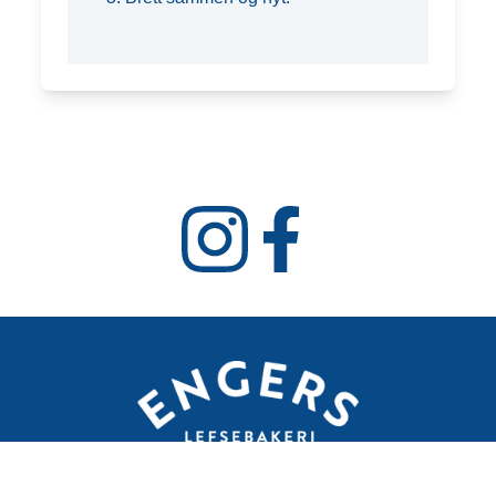
Engers Lefsebakeri AS
Åslendevegen 375, 2825 GJØVIK