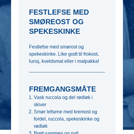
FESTLEFSE MED
SMØREOST OG
SPEKESKINKE
Festlefse med smørost og
spekeskinke. Like godt til frokost,
lunsj, kveldsmat eller i matpakka!
FREMGANGSMÅTE
Vask ruccola og del rødløk i
skiver
Smør lefsene med kremost og
fordel, ruccola, spekeskinke og
rødløk
Brett sammen og nyt!