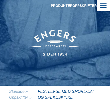
Hopp til hovedinnhold
PRODUKTER
OPPSKRIFTER
FESTLEFSE MED SMØREOST OG
Startside
››
FESTLEFSE MED SMØREOST
Oppskrifter
››
OG SPEKESKINKE