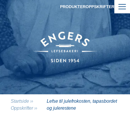
Hopp til hovedinnhold
PRODUKTER
OPPSKRIFTER
LEFSE TIL JULEFROKOSTEN, 
Startside
››
Lefse til julefrokosten, tapasbordet
Oppskrifter
››
og julerestene